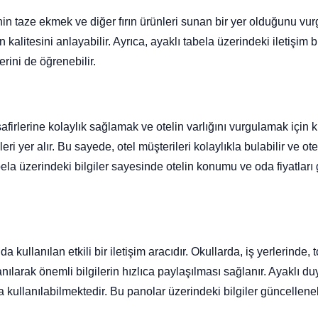
enin taze ekmek ve diğer fırın ürünleri sunan bir yer olduğunu vurg
in kalitesini anlayabilir. Ayrıca, ayaklı tabela üzerindeki iletişim 
rini de öğrenebilir.
isafirlerine kolaylık sağlamak ve otelin varlığını vurgulamak için k
ileri yer alır. Bu sayede, otel müşterileri kolaylıkla bulabilir ve o
abela üzerindeki bilgiler sayesinde otelin konumu ve oda fiyatları
da kullanılan etkili bir iletişim aracıdır. Okullarda, iş yerlerinde
ılarak önemli bilgilerin hızlıca paylaşılması sağlanır. Ayaklı duy
a kullanılabilmektedir. Bu panolar üzerindeki bilgiler güncelleneb