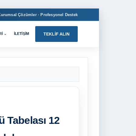
Kurumsal Çözümler · Profesyonel Destek
RI
⌄
İLETIŞIM
TEKLIF ALIN
ü Tabelası 12