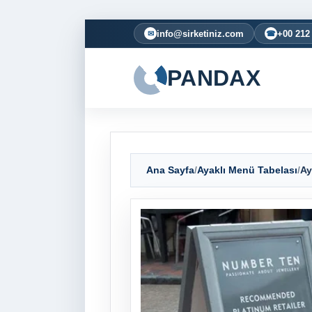
info@sirketiniz.com
+00 212
✉
☎
PANDAX
Ana Sayfa
/
Ayaklı Menü Tabelası
/
Ay