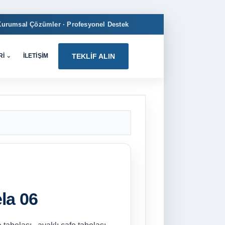
Kurumsal Çözümler · Profesyonel Destek
RI
⌄
İLETIŞIM
TEKLIF ALIN
la 06