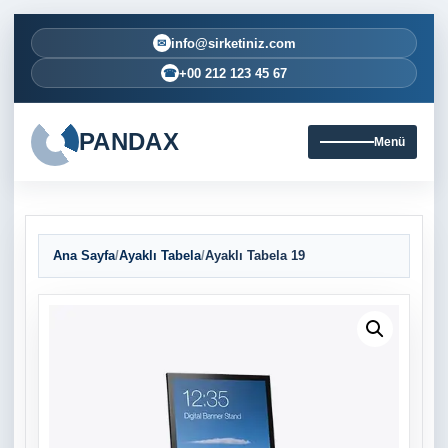
info@sirketiniz.com
✉
+00 212 123 45 67
☎
PANDAX
Menü
Ana Sayfa
/
Ayaklı Tabela
/
Ayaklı Tabela 19