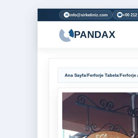
info@sirketiniz.com
+00 212
✉
☎
PANDAX
Ana Sayfa
/
Ferforje Tabela
/
Ferforje