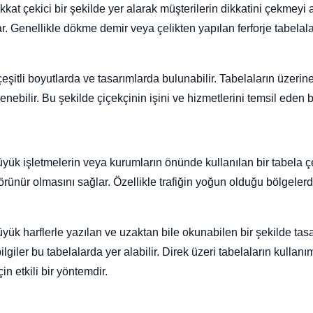
ikkat çekici bir şekilde yer alarak müşterilerin dikkatini çekmey
tar. Genellikle dökme demir veya çelikten yapılan ferforje tabela
 çeşitli boyutlarda ve tasarımlarda bulunabilir. Tabelaların üzerin
lenebilir. Bu şekilde çiçekçinin işini ve hizmetlerini temsil eden bi
büyük işletmelerin veya kurumların önünde kullanılan bir tabela çe
rünür olmasını sağlar. Özellikle trafiğin yoğun olduğu bölgele
üyük harflerle yazılan ve uzaktan bile okunabilen bir şekilde tasa
 bilgiler bu tabelalarda yer alabilir. Direk üzeri tabelaların kullan
in etkili bir yöntemdir.