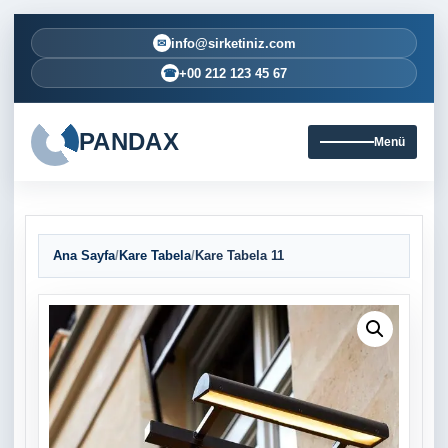
info@sirketiniz.com
✉
+00 212 123 45 67
☎
PANDAX
Menü
Ana Sayfa
/
Kare Tabela
/
Kare Tabela 11