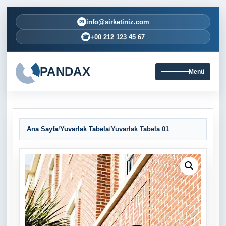
info@sirketiniz.com
✉
+00 212 123 45 67
☎
PANDAX
Menü
Ana Sayfa
/
Yuvarlak Tabela
/
Yuvarlak Tabela 01