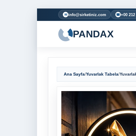
info@sirketiniz.com
+00 212
✉
☎
PANDAX
Ana Sayfa
/
Yuvarlak Tabela
/
Yuvarla