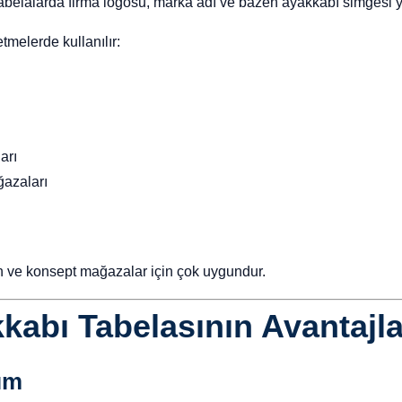
tabelalarda firma logosu, marka adı ve bazen ayakkabı simgesi ye
etmelerde kullanılır:
arı
ğazaları
n ve konsept mağazalar için çok uygundur.
kabı Tabelasının Avantajla
rım