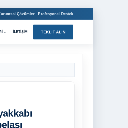
Kurumsal Çözümler · Profesyonel Destek
RI
⌄
İLETIŞIM
TEKLIF ALIN
yakkabı
elası