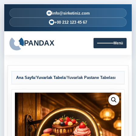
info@sirketiniz.com
✉
+00 212 123 45 67
☎
PANDAX
Menü
Ana Sayfa
/
Yuvarlak Tabela
/
Yuvarlak Pastane Tabelası