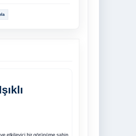
ela
şıklı
i ve etkileyici bir görünüme sahip