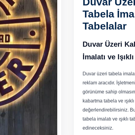
Duvar Üze
Tabela İmal
Tabelalar
Duvar Üzeri Ka
İmalatı ve Işıkl
Duvar üzeri tabela imalat
reklam aracıdır. İşletmeni
görünüme sahip olmasını 
kabartma tabela ve ışıklı
değerlendirebilirsiniz. 
tabela imalatı ve ışıklı t
edineceksiniz.