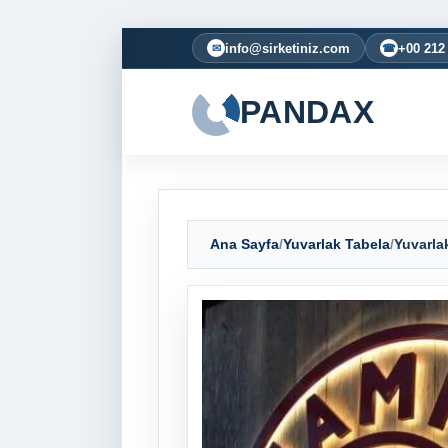
info@sirketiniz.com
+00 212
✉
☎
PANDAX
Ana Sayfa
/
Yuvarlak Tabela
/
Yuvarla