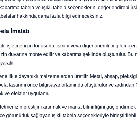
 kabartma tabela ve ışıklı tabela seçeneklerini değerlendirebilirs
tabelalar hakkında daha fazla bilgi edineceksiniz.
ela İmalatı
ı, işletmenizin logosunu, ismini veya diğer önemli bilgileri içe
enizin duvarına monte edilir ve kabartma şeklinde oluşturulur. 
yaratır.
enellikle dayanıklı malzemelerden üretilir. Metal, ahşap, pleks
tabela tasarımı önce bilgisayar ortamında oluşturulur ve ardından
k ve efektler uygulanır.
etmenizin prestijini artırmak ve marka bilinirliğini güçlendirmek i
görünürlük sağlayan ışıklı tabela seçenekleriyle birleştirilebili