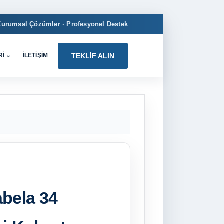
Kurumsal Çözümler · Profesyonel Destek
RI
⌄
İLETIŞIM
TEKLIF ALIN
abela 34